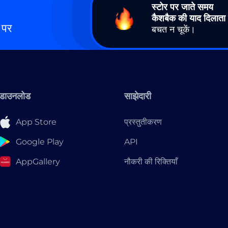
स्टोर पर जाते समय
कैशबैक की याद दिलाता 
 पर
बचत न चूकें।
डाउनलोड
साझेदारी
App Store
प्रस्तुतीकरण
Google Play
API
AppGallery
नौकरी की रिक्तियाँ