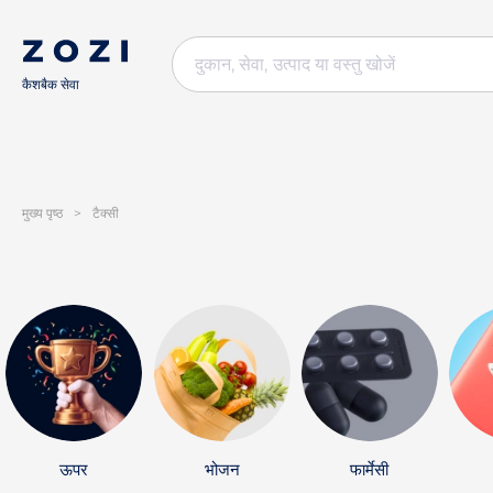
कैशबैक सेवा
मुख्य पृष्ठ
>
टैक्सी
ऊपर
भोजन
फार्मेसी