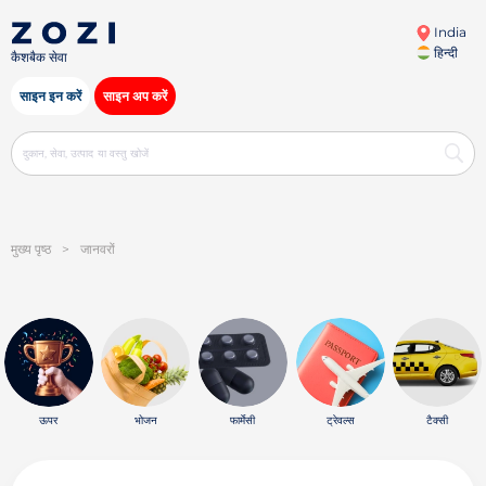
India
हिन्दी
कैशबैक सेवा
साइन इन करें
साइन अप करें
मुख्य पृष्ठ
>
जानवरों
ऊपर
भोजन
फार्मेसी
ट्रेवल्स
टैक्सी