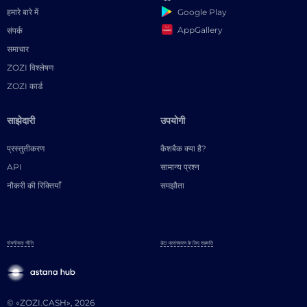
Google Play
हमारे बारे में
AppGallery
संपर्क
समाचार
ZOZI विश्लेषण
ZOZI कार्ड
साझेदारी
उपयोगी
प्रस्तुतीकरण
कैशबैक क्या है?
API
सामान्य प्रश्न
नौकरी की रिक्तियाँ
समझौता
गोपनीयता नीति
डेटा प्रसंस्करण के लिए सहमति
© «ZOZI.CASH», 2026