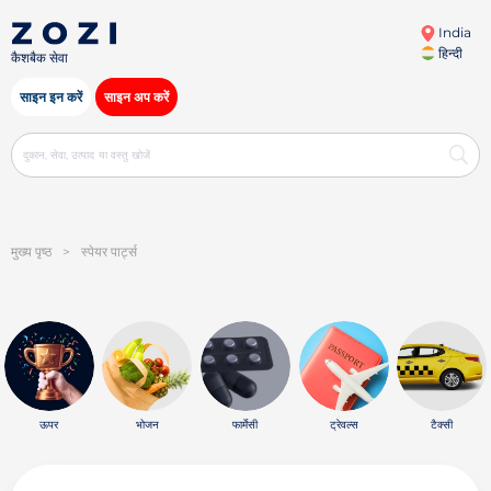
India
हिन्दी
कैशबैक सेवा
साइन इन करें
साइन अप करें
मुख्य पृष्ठ
>
स्पेयर पार्ट्स
ऊपर
भोजन
फार्मेसी
ट्रेवल्स
टैक्सी