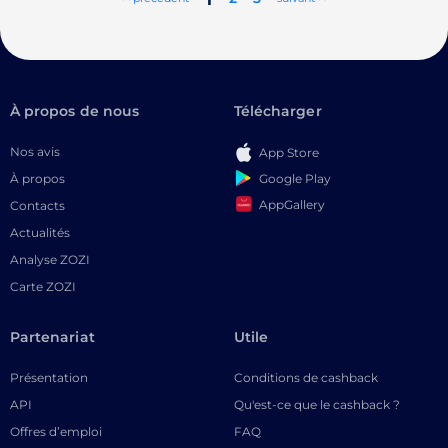
À propos de nous
Télécharger
Nos avis
App Store
Google Play
À propos
AppGallery
Contacts
Actualités
Analyse ZOZI
Carte ZOZI
Partenariat
Utile
Présentation
Conditions de cashback
API
Qu'est-ce que le cashback ?
Offres d’emploi
FAQ