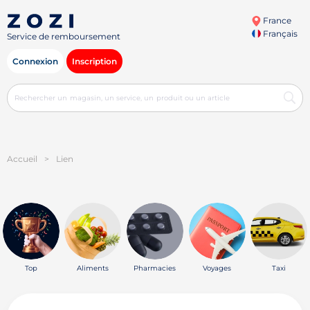
France
Français
Service de remboursement
Connexion
Inscription
Accueil
>
Lien
Top
Aliments
Pharmacies
Voyages
Taxi