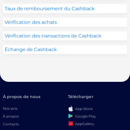
Taux de remboursement du Cashback
Vérification des achats
Vérification des transactions de Cashback
Échange de Cashback
À propos de nous
Télécharger
Nos avis
App Store
Google Play
À propos
AppGallery
Contacts