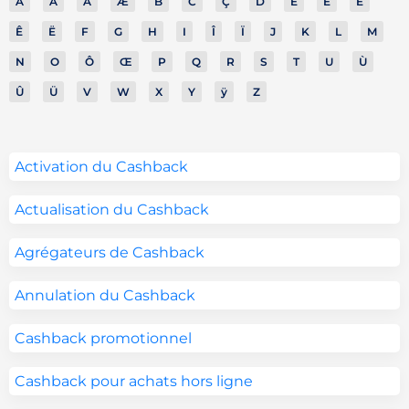
A
À
Â
Æ
B
C
Ç
D
E
É
È
Ê
Ë
F
G
H
I
Î
Ï
J
K
L
M
N
O
Ô
Œ
P
Q
R
S
T
U
Ù
Û
Ü
V
W
X
Y
ÿ
Z
Activation du Cashback
Actualisation du Cashback
Agrégateurs de Cashback
Annulation du Cashback
Cashback promotionnel
Cashback pour achats hors ligne