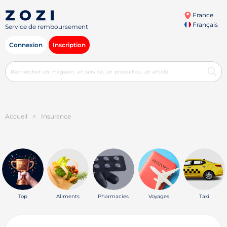
France
Français
Service de remboursement
Connexion
Inscription
Accueil
>
Insurance
Top
Aliments
Pharmacies
Voyages
Taxi