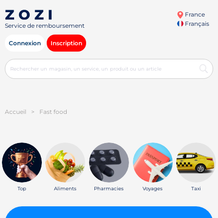
France
Français
Service de remboursement
Connexion
Inscription
Accueil
>
Fast food
Top
Aliments
Pharmacies
Voyages
Taxi