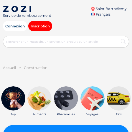
Saint Barthélemy
Français
Service de remboursement
Connexion
Inscription
Accueil
>
Construction
Top
Aliments
Pharmacies
Voyages
Taxi