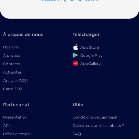
À propos de nous
Télécharger
Nos avis
App Store
Google Play
À propos
AppGallery
Contacts
Actualités
Analyse ZOZI
Carte ZOZI
Partenariat
Utile
Présentation
Conditions de cashback
API
Qu'est-ce que le cashback ?
Offres d’emploi
FAQ