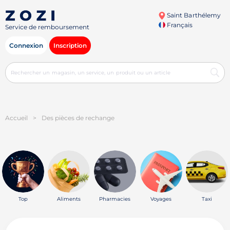
Saint Barthélemy
Français
Service de remboursement
Connexion
Inscription
Accueil
>
Des pièces de rechange
Top
Aliments
Pharmacies
Voyages
Taxi