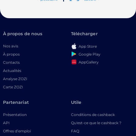
À propos de nous
Télécharger
Nos avis
App Store
Google Play
À propos
AppGallery
Contacts
Actualités
Analyse ZOZI
Carte ZOZI
Partenariat
Utile
Présentation
Conditions de cashback
API
Qu'est-ce que le cashback ?
Offres d’emploi
FAQ