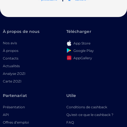
À propos de nous
Télécharger
Nos avis
App Store
Google Play
À propos
AppGallery
Contacts
Actualités
Analyse ZOZI
Carte ZOZI
Partenariat
Utile
Présentation
Conditions de cashback
API
Qu'est-ce que le cashback ?
Offres d’emploi
FAQ