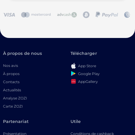
À propos de nous
Télécharger
Nos avis
App Store
Google Play
À propos
AppGallery
Contacts
Actualités
Analyse ZOZI
Carte ZOZI
Partenariat
Utile
Présentation
Conditions de cashback