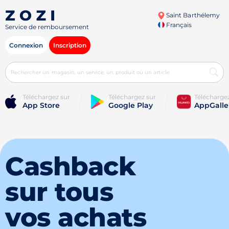
Saint Barthélemy
Français
Service de remboursement
Connexion
Inscription
Téléchargez sur
Téléchargez sur
Télécharge
App Store
Google Play
AppGalle
Cashback
sur tous
vos achats