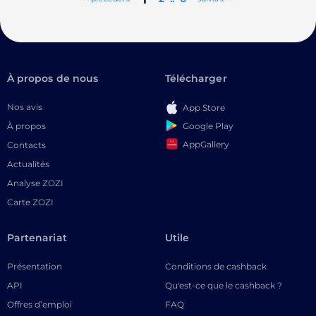
À propos de nous
Télécharger
Nos avis
App Store
Google Play
À propos
AppGallery
Contacts
Actualités
Analyse ZOZI
Carte ZOZI
Partenariat
Utile
Présentation
Conditions de cashback
API
Qu'est-ce que le cashback ?
Offres d’emploi
FAQ