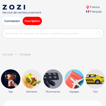
France
Français
Service de remboursement
Connexion
Inscription
Accueil
>
Clinique
Top
Aliments
Pharmacies
Voyages
Taxi