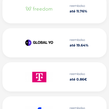
reembolso
até 11.76%
reembolso
até 19.64%
reembolso
até 0.86€
reembolso