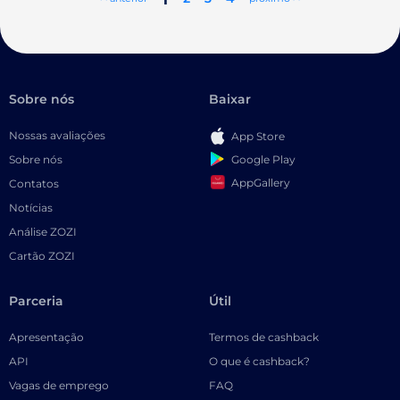
Sobre nós
Baixar
Nossas avaliações
App Store
Google Play
Sobre nós
AppGallery
Contatos
Notícias
Análise ZOZI
Cartão ZOZI
Parceria
Útil
Apresentação
Termos de cashback
API
O que é cashback?
Vagas de emprego
FAQ