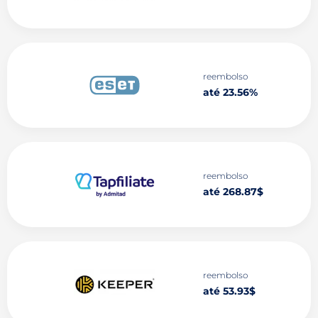
reembolso
até 23.56%
reembolso
até 268.87$
reembolso
até 53.93$