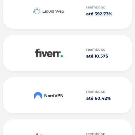
reembolso
até 392.73%
reembolso
até 10.57$
reembolso
até 60.42%
reembolso