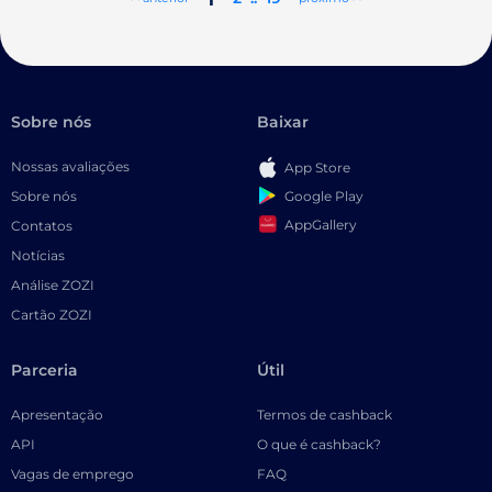
Sobre nós
Baixar
Nossas avaliações
App Store
Google Play
Sobre nós
AppGallery
Contatos
Notícias
Análise ZOZI
Cartão ZOZI
Parceria
Útil
Apresentação
Termos de cashback
API
O que é cashback?
Vagas de emprego
FAQ