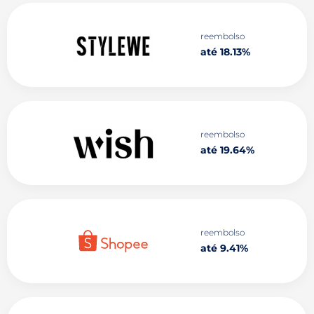
reembolso
até 18.13%
reembolso
até 19.64%
reembolso
até 9.41%