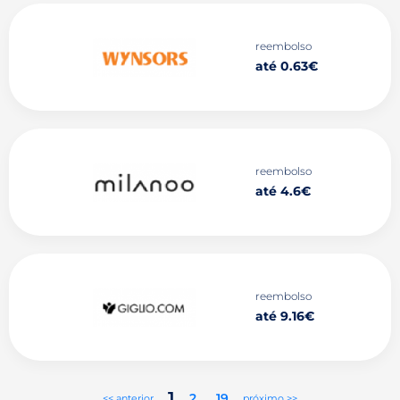
reembolso
até 0.63€
reembolso
até 4.6€
reembolso
até 9.16€
1
2
..
19
<< anterior
próximo >>