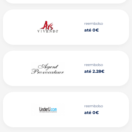
reembolso
até 0€
reembolso
até 2.28€
reembolso
até 0€