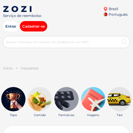
Brazil
Português
Serviço de reembolso
Entrar
Cadastrar-se
Início
>
Insurance
Topo
Comida
Farmácias
Viagens
Táxi