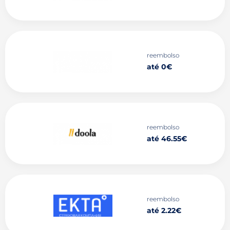
reembolso
até 0€
reembolso
até 46.55€
reembolso
até 2.22€