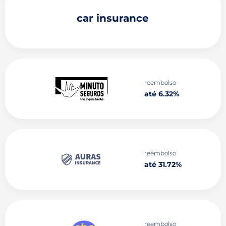
car insurance
reembolso
até 6.32%
reembolso
até 31.72%
reembolso