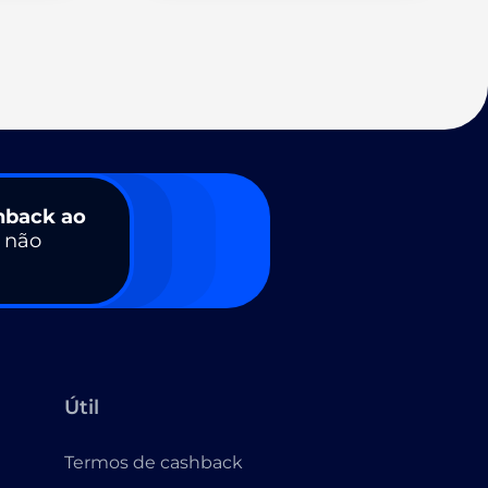
hback ao
a não
Útil
Termos de cashback