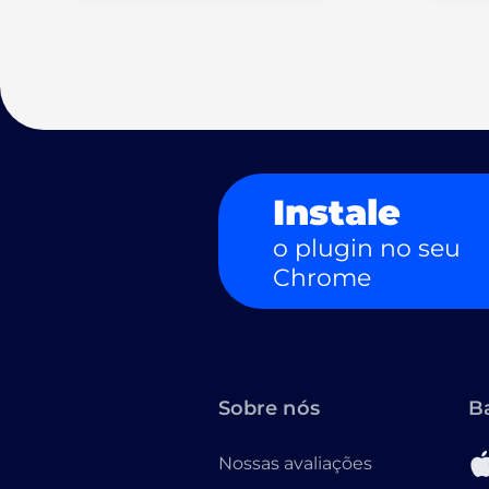
Instale
o plugin no seu
Chrome
Sobre nós
B
Nossas avaliações