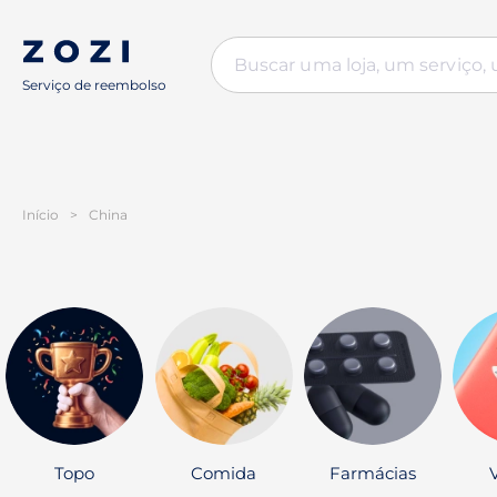
Serviço de reembolso
Início
>
China
Topo
Comida
Farmácias