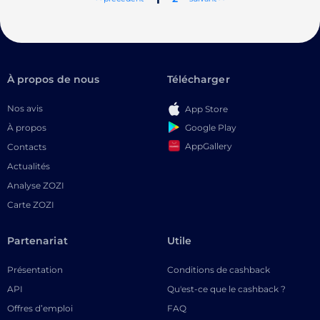
À propos de nous
Télécharger
Nos avis
App Store
Google Play
À propos
AppGallery
Contacts
Actualités
Analyse ZOZI
Carte ZOZI
Partenariat
Utile
Présentation
Conditions de cashback
API
Qu'est-ce que le cashback ?
Offres d’emploi
FAQ