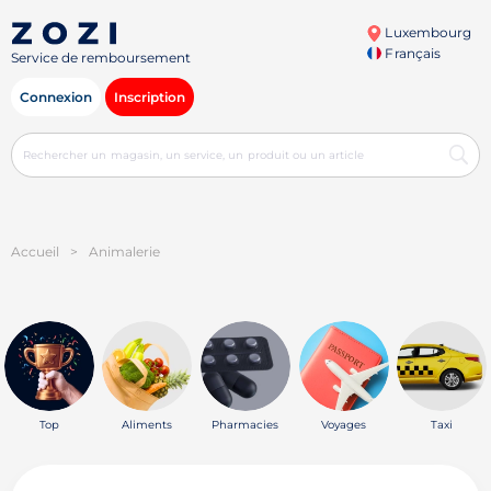
Luxembourg
Français
Service de remboursement
Connexion
Inscription
Accueil
>
Animalerie
Top
Aliments
Pharmacies
Voyages
Taxi