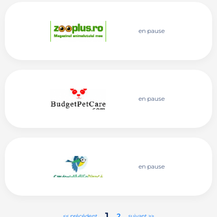
en pause
en pause
en pause
1
2
<< précédent
suivant >>