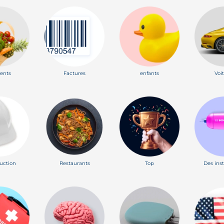
ents
Factures
enfants
Voi
uction
Restaurants
Top
Des ins