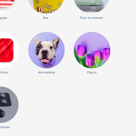
gues
Bar
Pour la maison
Chine
Animalerie
Fleurs
macies