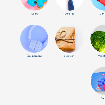
Sport
Affaires
Clin
Équipement
Livraison
Végét
Rab