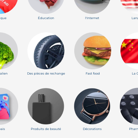
ique
Éducation
l'Internet
Lan
alien
Des pièces de rechange
Fast food
La 
ais
Produits de beauté
Décorations
Phar