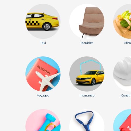
Taxi
Meubles
Alim
Voyages
Insurance
Constr