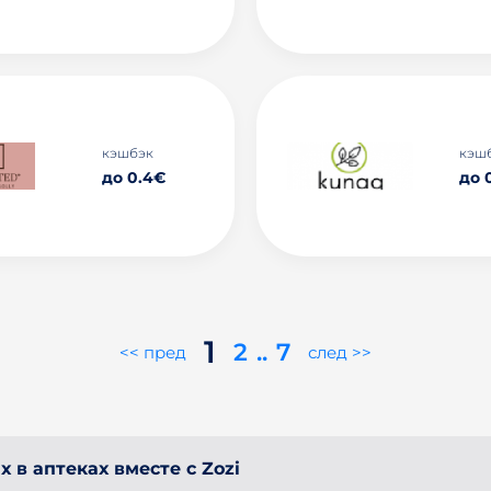
кэшбэк
кэш
до 0.4€
до 
1
2
..
7
<< пред
след >>
 в аптеках вместе с Zozi