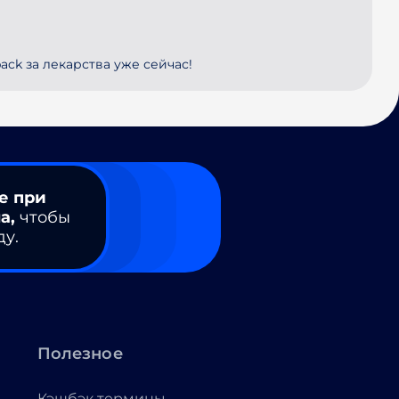
ack за лекарства уже сейчас!
е при
а,
чтобы
ду.
Полезное
Кэшбэк термины