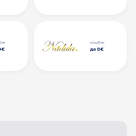
бэк
кэшбэк
0€
до 0€