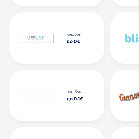
кэшбэк
до 0€
кэшбэк
до 0.1€