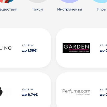
ешествия
Такси
Инструменты
Игры
кэшбэк
кэш
до 1.36€
до 
кэшбэк
кэш
до 8.74€
до 