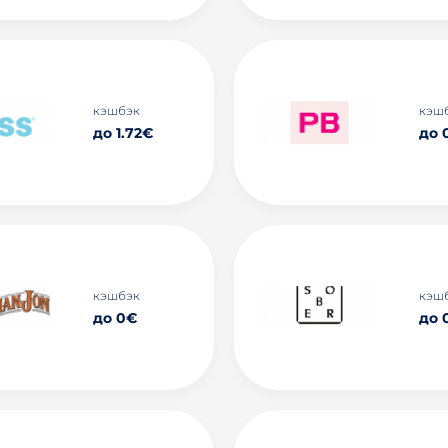
кэшбэк
кэш
до 1.72€
до 
кэшбэк
кэш
до 0€
до 