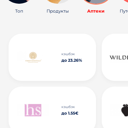
Топ
Продукты
Аптеки
Пут
кэшбэк
до 23.26%
кэшбэк
до 1.55€