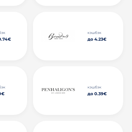
бэк
кэшбэк
0.74€
до 4.23€
бэк
кэшбэк
0€
до 0.39€