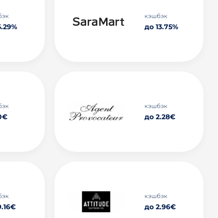
бэк
кэшбэк
5.29%
до 13.75%
бэк
кэшбэк
0€
до 2.28€
бэк
кэшбэк
9.16€
до 2.96€