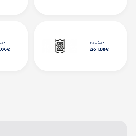
бэк
кэшбэк
1.06€
до 1.88€