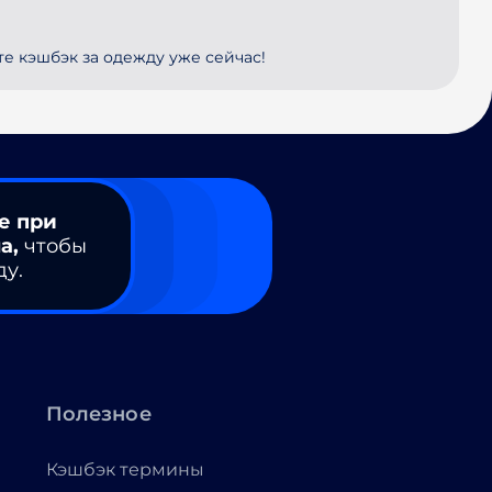
те кэшбэк за одежду уже сейчас!
е при
а,
чтобы
ду.
Полезное
Кэшбэк термины