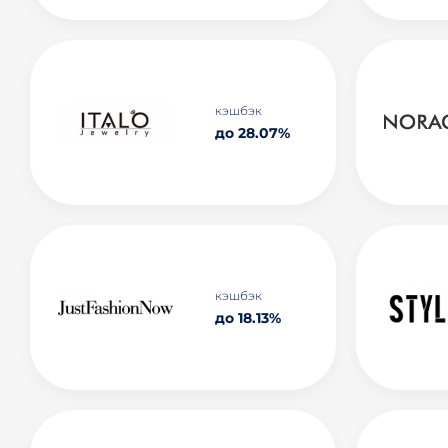
кэшбэк
до 28.07%
кэшбэк
до 18.13%