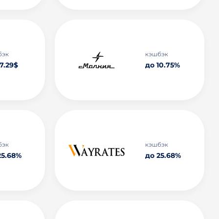
бэк
кэшбэк
7.29$
до 10.75%
бэк
кэшбэк
25.68%
до 25.68%