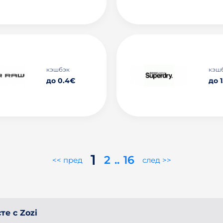
кэшбэк
кэш
до 0.4€
до 
1
2
..
16
<< пред
след >>
е с Zozi