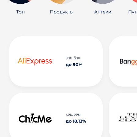
Топ
Продукты
Аптеки
Пут
кэшбэк
до 90%
кэшбэк
до 18.13%