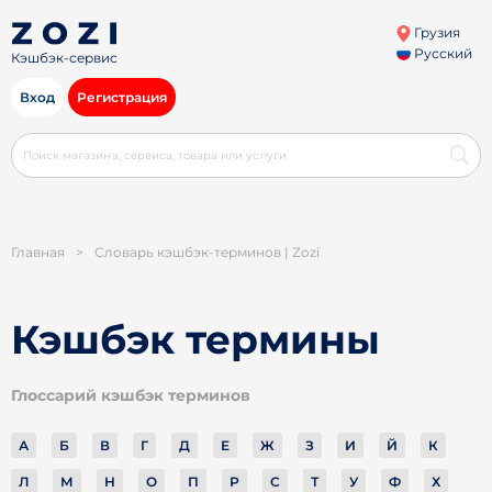
Грузия
Русский
Кэшбэк-сервис
Вход
Регистрация
Главная
>
Словарь кэшбэк-терминов | Zozi
Кэшбэк термины
Глоссарий кэшбэк терминов
А
Б
В
Г
Д
Е
Ж
З
И
Й
К
Л
М
Н
О
П
Р
С
Т
У
Ф
Х