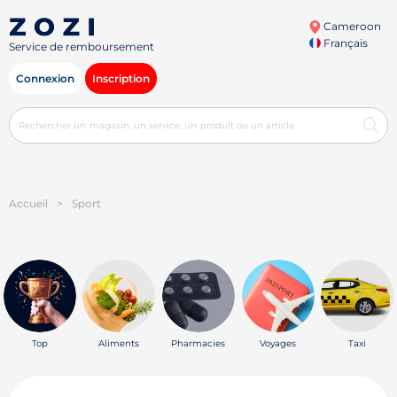
Cameroon
Français
Service de remboursement
Connexion
Inscription
Accueil
>
Sport
Top
Aliments
Pharmacies
Voyages
Taxi