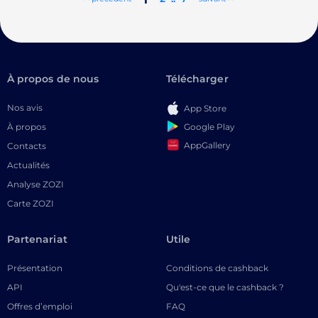
À propos de nous
Télécharger
Nos avis
App Store
Google Play
À propos
AppGallery
Contacts
Actualités
Analyse ZOZI
Carte ZOZI
Partenariat
Utile
Présentation
Conditions de cashback
API
Qu'est-ce que le cashback ?
Offres d’emploi
FAQ