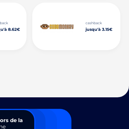
back
cashback
qu'à 8.62€
jusqu'à 3.15€
ors de la
ne