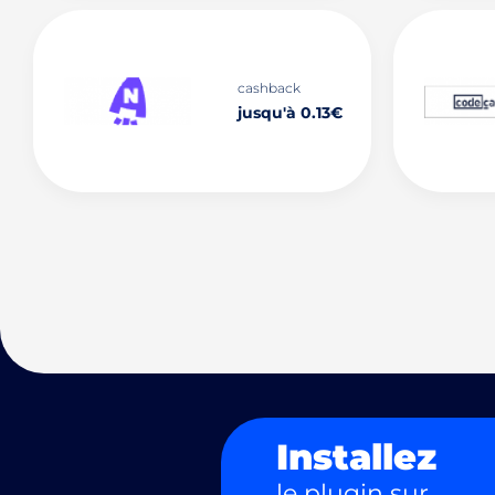
cashback
jusqu'à 0.13€
Installez
le plugin sur