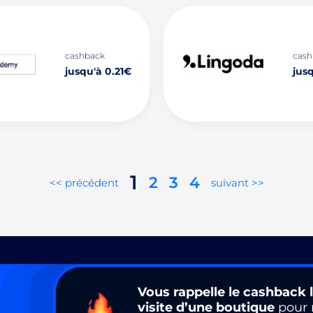
cashback
cash
jusqu'à 0.21€
jus
1
2
3
4
<< précédent
suivant >>
Vous rappelle le cashback l
visite d’une boutique
pour 