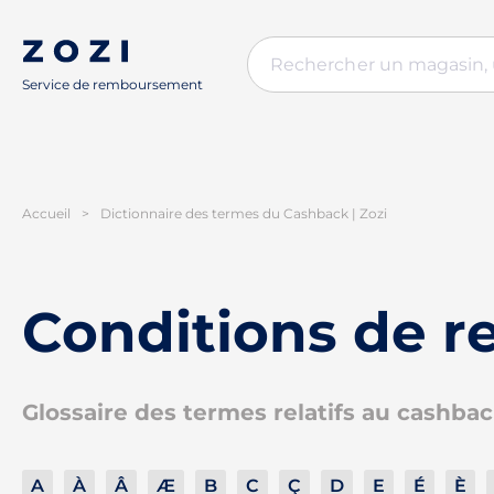
Service de remboursement
Accueil
>
Dictionnaire des termes du Cashback | Zozi
Conditions de 
Glossaire des termes relatifs au cashba
A
À
Â
Æ
B
C
Ç
D
E
É
È