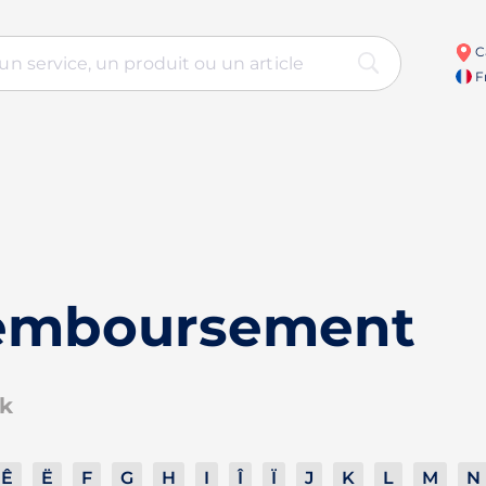
C
Fr
remboursement
ck
Ê
Ë
F
G
H
I
Î
Ï
J
K
L
M
N