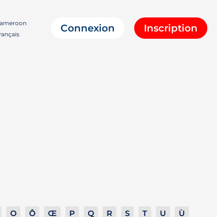
ameroon
Connexion
Inscription
ançais
O
Ô
Œ
P
Q
R
S
T
U
Ù