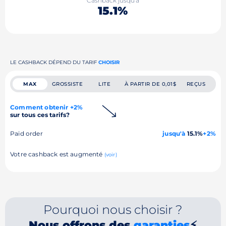
Cashback jusqu'à
15.1%
LE CASHBACK DÉPEND DU TARIF
CHOISIR
MAX
GROSSISTE
LITE
À PARTIR DE 0,01$
REÇUS
Comment obtenir +2%
sur tous ces tarifs?
Paid order
jusqu'à
15.1%
+2%
Votre cashback est augmenté
(voir)
Pourquoi nous choisir ?
Nous offrons des
garanties
⚡