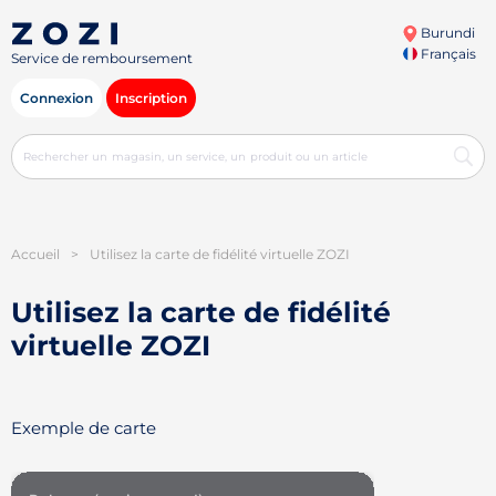
Burundi
Français
Service de remboursement
Connexion
Inscription
Accueil
>
Utilisez la carte de fidélité virtuelle ZOZI
Utilisez la carte de fidélité
virtuelle ZOZI
Exemple de carte