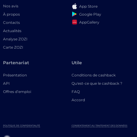
Nos avis
App Store
Google Play
À propos
AppGallery
Contacts
Actualités
Analyse ZOZI
Carte ZOZI
Partenariat
Utile
Présentation
Conditions de cashback
API
Qu'est-ce que le cashback ?
Offres d’emploi
FAQ
Accord
POLITIQUE DE CONFIDENTIALITÉ
CONSENTEMENT AU TRAITEMENT DES DONNÉES