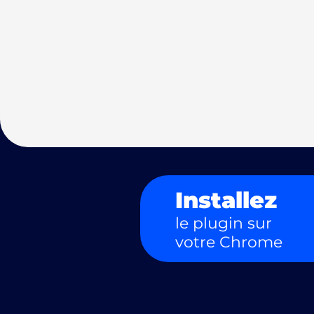
Installez
le plugin sur
votre Chrome