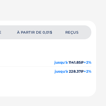
E
À PARTIR DE 0,01$
REÇUS
jusqu'à
1141.85₽
+2%
jusqu'à
228.37₽
+2%