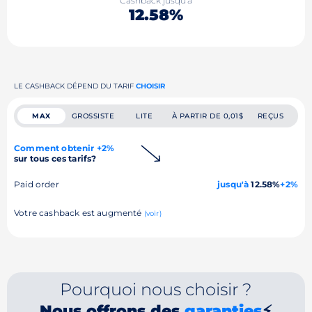
Cashback jusqu'à
12.58%
LE CASHBACK DÉPEND DU TARIF
CHOISIR
MAX
GROSSISTE
LITE
À PARTIR DE 0,01$
REÇUS
Comment obtenir +2%
sur tous ces tarifs?
Paid order
jusqu'à
12.58%
+2%
Votre cashback est augmenté
(voir)
Pourquoi nous choisir ?
Nous offrons des
garanties
⚡