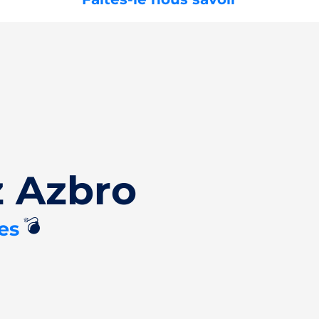
 Azbro
💣
es