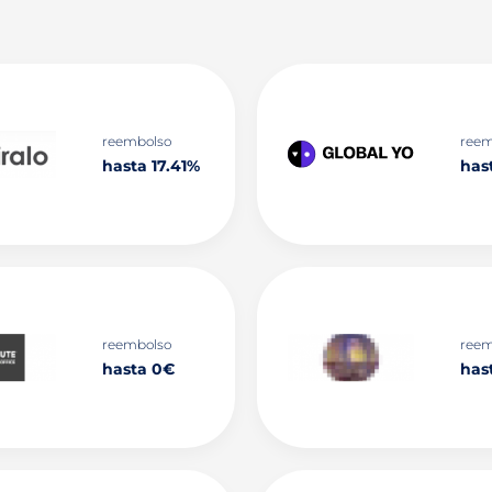
reembolso
reem
hasta 17.41%
has
reembolso
reem
hasta 0€
has