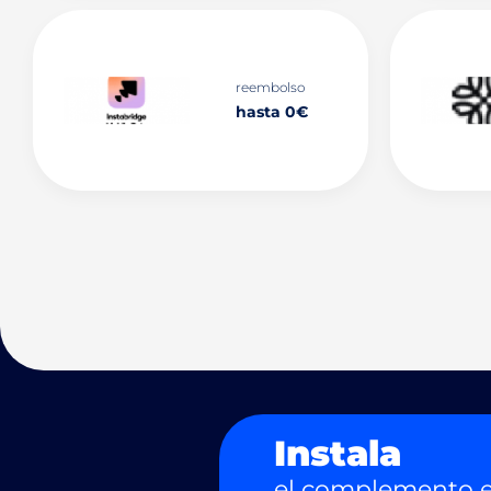
reembolso
hasta 0€
Instala
el complemento e