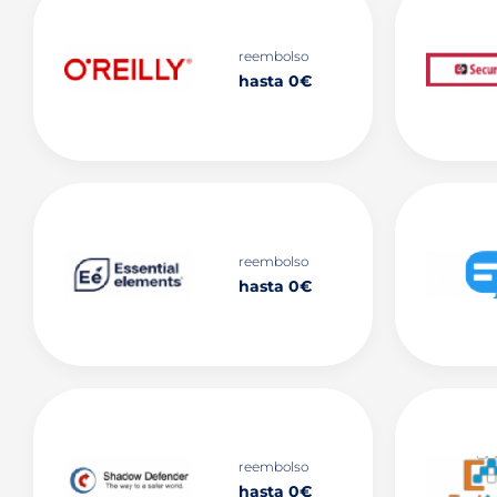
reembolso
hasta 0€
reembolso
hasta 0€
reembolso
hasta 0€