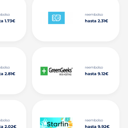
bolso
reembolso
ta 1.73€
hasta 2.31€
bolso
reembolso
ta 2.81€
hasta 9.12€
bolso
reembolso
ta 2.02€
hasta 9.92€