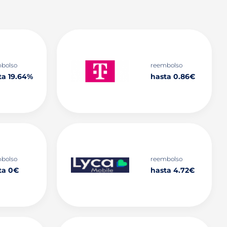
bolso
reembolso
ta 19.64%
hasta 0.86€
bolso
reembolso
ta 0€
hasta 4.72€