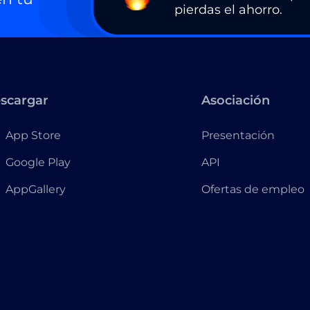
pierdas el ahorro.
scargar
Asociación
App Store
Presentación
Google Play
API
AppGallery
Ofertas de empleo