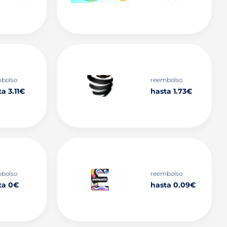
bolso
reembolso
a 3.11€
hasta 1.73€
bolso
reembolso
ta 0€
hasta 0.09€