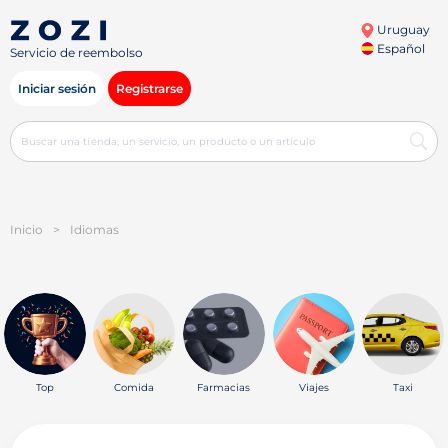
Uruguay
Español
Servicio de reembolso
Iniciar sesión
Registrarse
Inicio
>
Idiomas
Top
Comida
Farmacias
Viajes
Taxi