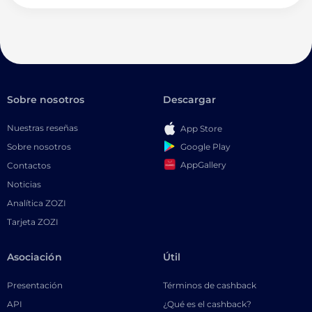
Sobre nosotros
Descargar
Nuestras reseñas
App Store
Google Play
Sobre nosotros
AppGallery
Contactos
Noticias
Analítica ZOZI
Tarjeta ZOZI
Asociación
Útil
Presentación
Términos de cashback
API
¿Qué es el cashback?