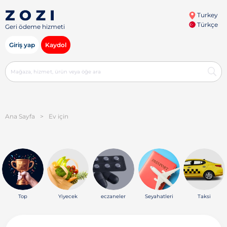
Turkey
Türkçe
Geri ödeme hizmeti
Giriş yap
Kaydol
Ana Sayfa
>
Ev için
Top
Yiyecek
eczaneler
Seyahatleri
Taksi