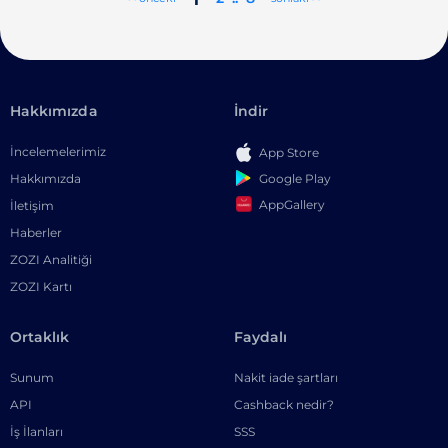
Hakkımızda
İndir
İncelemelerimiz
App Store
Google Play
Hakkımızda
AppGallery
İletişim
Haberler
ZOZI Analitiği
ZOZI Kartı
Ortaklık
Faydalı
Sunum
Nakit iade şartları
API
Cashback nedir?
İş İlanları
SSS