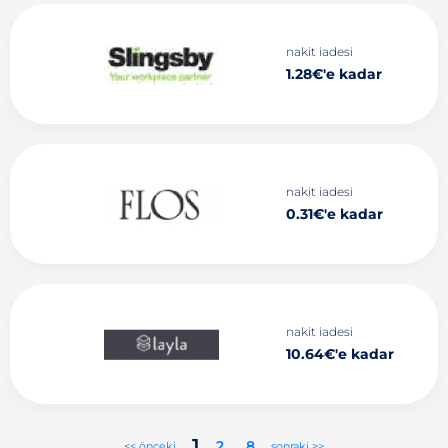
nakit iadesi
1.28€'e kadar
nakit iadesi
0.31€'e kadar
nakit iadesi
10.64€'e kadar
1
2
..
8
<< önceki
sonraki >>