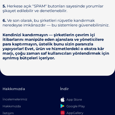
5.
Herkese açık "SPAM" butonları sayesinde yorumlar
şikayet edilebilir ve denetlenebilir.
6.
Ve son olarak, bu şirketleri rüşvetle kandırmak
neredeyse imkânsızdır — bu sistemlere güvenebilirsiniz.
Kendinizi kandırmayın — şirketlerin çevrim içi
itibarlarını manipüle eden ajanslara ve yöneticilere
para kaptırmayın, üstelik bunu sizin paranızla
yapıyorlar! Evet, ürün ve hizmetlerdeki o ekstra kâr
marjı, çoğu zaman saf kullanıcıları yönlendirmek için
ayrılmış bütçeleri içeriyor.
Hakkımızda
İndir
İncelemelerimiz
App Store
Google Play
Hakkımızda
AppGallery
İletişim