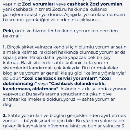
yaptınız:
Zozi yorumları
veya
cashback Zozi yorumları
,
yani cashback hizmeti Zozi.ru hakkında kullanıcı
görüşlerini araştırıyordunuz. Aşağıda, yorumlara nereden
bakmanız gerektiğini ve nedenini açıklıyoruz.
Peki
, ürün ve hizmetler hakkında yorumlara nereden
bakmalı:
1.
Birçok şirket yalnızca kendisi için olumlu yorumlar satın
almakla kalmaz, rakipleri hakkında olumsuz yorumlar da
sipariş eder. Rakip daha iyiyse yapacak pek bir şey
kalmaz. Basit sitelerde sahte kullanıcılarla yorum
sistemlerini kandırmak çok kolaydır. Bu tür makaleler,
bloglar ve yorumlar genellikle şu gibi "kelime yığınlarıyla"
doludur:
"Zozi cashback servisi yorumları"
,
"Zozi
dolandırıcılığı"
veya
"Cashback dolandırıcılık,
kandırmaca, aldatmaca"
. Aslında biz de şu anda aynısını
yapıyoruz: Bu sayfa arama sonuçlarında çıksın diye
anahtar kelimelerle dolduruyoruz — sahte yorumlar
değil.
2.
Sahte yorumları ve blogları gerçeklerinden ayırt etmek
zordur — büyük şirketler için bile. Bu yüzden yalnızca en
güvenilir kaynaklara güvenmelisiniz ve bunlar yalnızca 3