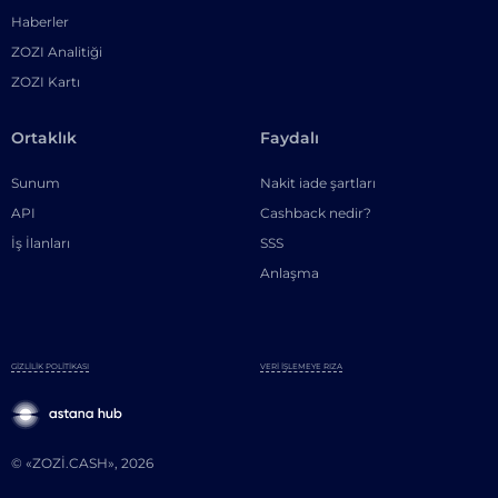
Haberler
ZOZI Analitiği
ZOZI Kartı
Ortaklık
Faydalı
Sunum
Nakit iade şartları
API
Cashback nedir?
İş İlanları
SSS
Anlaşma
GIZLILIK POLITIKASI
VERI İŞLEMEYE RIZA
© «ZOZI.CASH», 2026