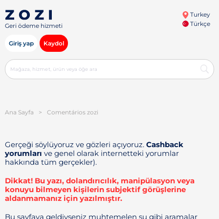
Turkey
Türkçe
Geri ödeme hizmeti
Giriş yap
Kaydol
Ana Sayfa
>
Comentários zozi
Gerçeği söylüyoruz ve gözleri açıyoruz.
Cashback
yorumları
ve genel olarak internetteki yorumlar
hakkında tüm gerçekler).
Dikkat! Bu yazı, dolandırıcılık, manipülasyon veya
konuyu bilmeyen kişilerin subjektif görüşlerine
aldanmamanız için yazılmıştır.
Bu sayfaya geldiyseniz muhtemelen şu gibi aramalar