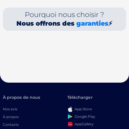
Pourquoi nous choisir ?
Nous offrons des
garanties
⚡
À propos de nous
Télécharger
Nos avis
App Store
Google Play
À propos
AppGallery
Contacts