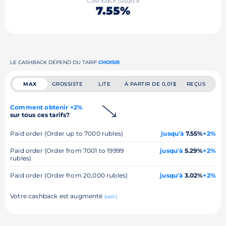
Cashback jusqu'à
7.55%
LE CASHBACK DÉPEND DU TARIF
CHOISIR
MAX
GROSSISTE
LITE
À PARTIR DE 0,01$
REÇUS
Comment obtenir +2%
sur tous ces tarifs?
Paid order (Order up to 7000 rubles)
jusqu'à
7.55%
+2%
Paid order (Order from 7001 to 19999
jusqu'à
5.29%
+2%
rubles)
Paid order (Order from 20,000 rubles)
jusqu'à
3.02%
+2%
Votre cashback est augmenté
(voir)