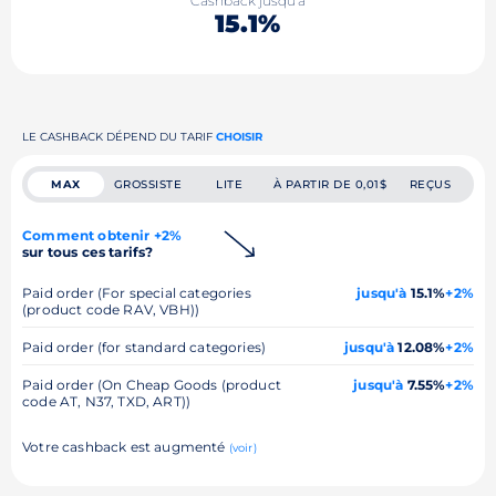
Cashback jusqu'à
15.1%
LE CASHBACK DÉPEND DU TARIF
CHOISIR
MAX
GROSSISTE
LITE
À PARTIR DE 0,01$
REÇUS
Comment obtenir +2%
sur tous ces tarifs?
Paid order (For special categories
jusqu'à
15.1%
+2%
(product code RAV, VBH))
Paid order (for standard categories)
jusqu'à
12.08%
+2%
Paid order (On Cheap Goods (product
jusqu'à
7.55%
+2%
code AT, N37, TXD, ART))
Votre cashback est augmenté
(voir)