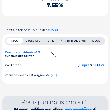
Cashback jusqu'à
7.55%
LE CASHBACK DÉPEND DU TARIF
CHOISIR
MAX
GROSSISTE
LITE
À PARTIR DE 0,01$
REÇUS
Comment obtenir +2%
sur tous ces tarifs?
Paid order
jusqu'à
7.55%
+2%
Votre cashback est augmenté
(voir)
Pourquoi nous choisir ?
Nous offrons des
garanties
⚡