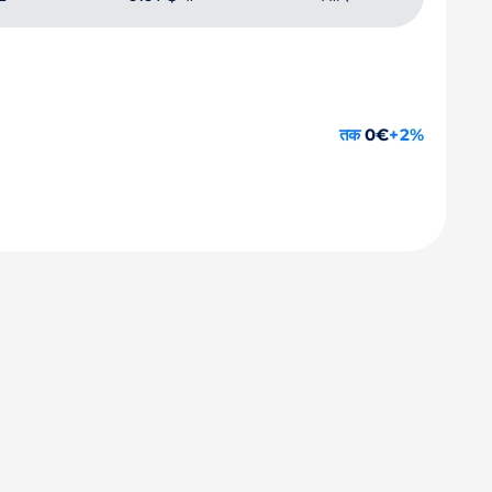
तक
0€
+2%