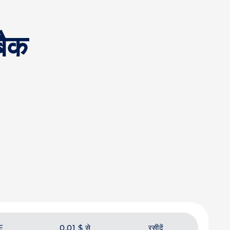
बैक
E
0.01 $ से
रसीदें