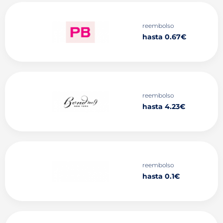
reembolso
hasta 0.67€
reembolso
hasta 4.23€
reembolso
hasta 0.1€