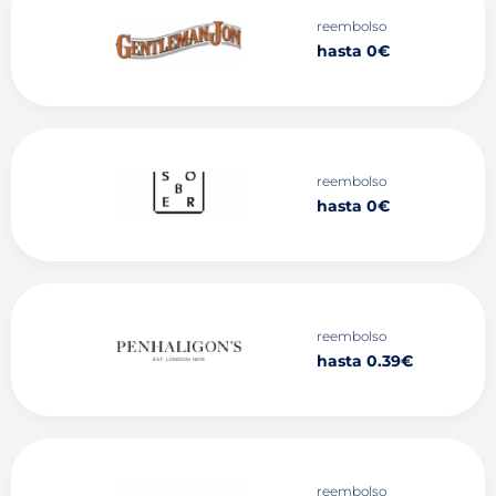
reembolso
hasta 0€
reembolso
hasta 0€
reembolso
hasta 0.39€
reembolso