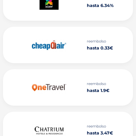
hasta 6.34%
reembolso
hasta 0.33€
reembolso
hasta 1.9€
reembolso
hasta 3.47€