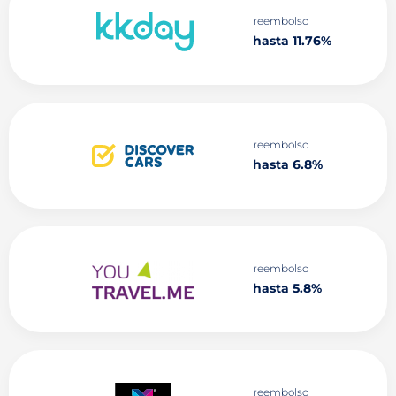
reembolso
hasta 11.76%
reembolso
hasta 6.8%
reembolso
hasta 5.8%
reembolso