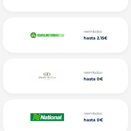
reembolso
hasta 2.15€
reembolso
hasta 0€
reembolso
hasta 0€