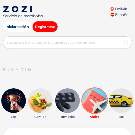
Bolivia
Español
Servicio de reembolso
Iniciar sesión
Registrarse
Inicio
>
Viajes
Top
Comida
Farmacias
Viajes
Taxi