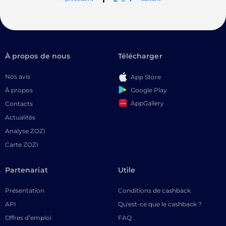
À propos de nous
Télécharger
Nos avis
App Store
Google Play
À propos
AppGallery
Contacts
Actualités
Analyse ZOZI
Carte ZOZI
Partenariat
Utile
Présentation
Conditions de cashback
API
Qu'est-ce que le cashback ?
Offres d’emploi
FAQ