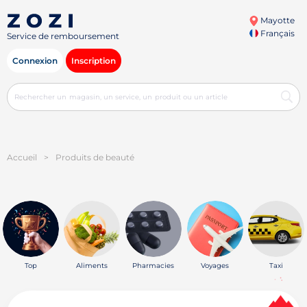
Mayotte
Français
Service de remboursement
Connexion
Inscription
Accueil
>
Produits de beauté
Top
Aliments
Pharmacies
Voyages
Taxi