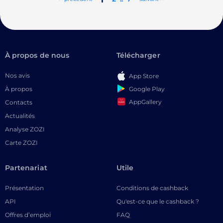
À propos de nous
Télécharger
Nos avis
App Store
Google Play
À propos
AppGallery
Contacts
Actualités
Analyse ZOZI
Carte ZOZI
Partenariat
Utile
Présentation
Conditions de cashback
API
Qu'est-ce que le cashback ?
Offres d’emploi
FAQ