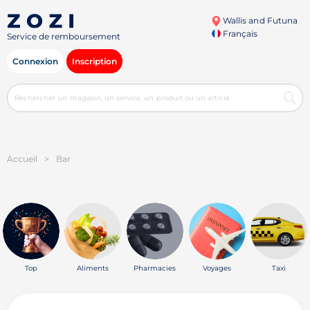
Wallis and Futuna
Français
Service de remboursement
Connexion
Inscription
Accueil
>
Bar
Top
Aliments
Pharmacies
Voyages
Taxi