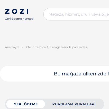
Geri ödeme hizmeti
Ana Sayfa
>
XTech Tactical US mağazasında para iadesi
Bu mağaza ülkenizde fa
GERI ÖDEME
PUANLAMA KURALLARI