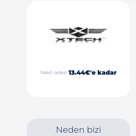
13.44€'e kadar
Nakit iadesi
Neden bizi