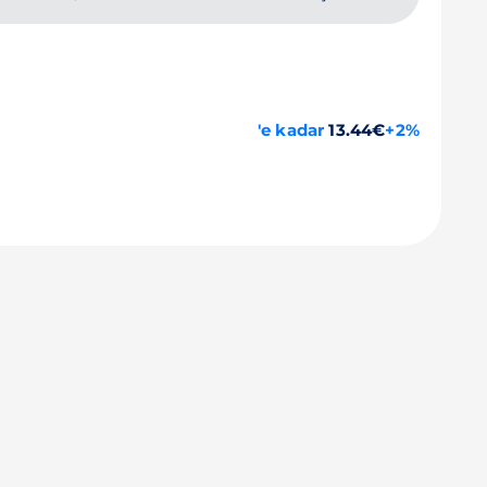
'e kadar
13.44€
+2%