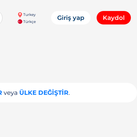
Turkey
Giriş yap
Kaydol
Türkçe
R
veya
ÜLKE DEĞIŞTIR
.