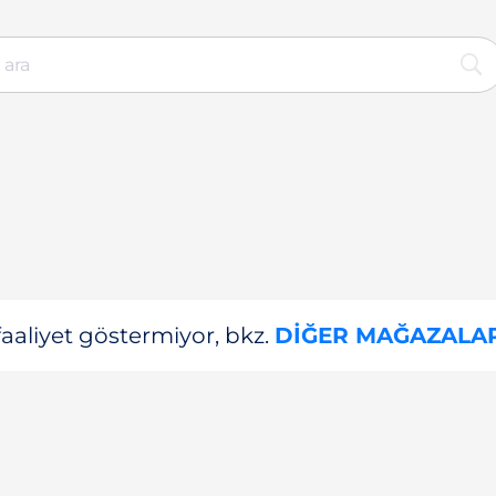
aliyet göstermiyor, bkz.
DIĞER MAĞAZALA