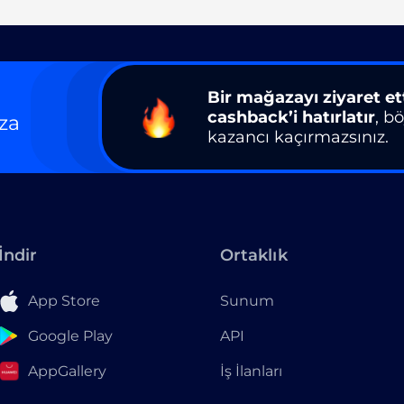
Bir mağazayı ziyaret et
cashback’i hatırlatır
, b
za
kazancı kaçırmazsınız.
İndir
Ortaklık
App Store
Sunum
Google Play
API
AppGallery
İş İlanları