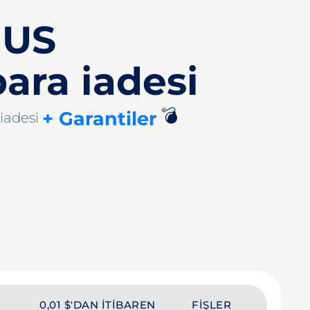
 US
ara iadesi
💣
+ Garantiler
iadesi
0,01 $'DAN ITIBAREN
FIŞLER