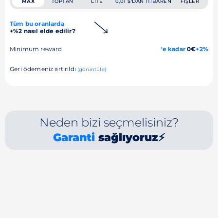
MAX
TOPTAN
LITE
0,01 $'DAN ITIBAREN
FIŞLER
Tüm bu oranlarda
+%2 nasıl elde edilir?
Minimum reward
'e kadar
0€
+2%
Geri ödemeniz artırıldı
(görüntüle)
Neden bizi seçmelisiniz?
Garanti
sağlıyoruz⚡