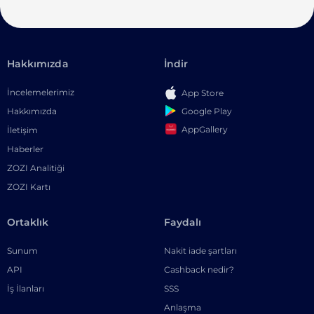
Hakkımızda
İndir
İncelemelerimiz
App Store
Google Play
Hakkımızda
AppGallery
İletişim
Haberler
ZOZI Analitiği
ZOZI Kartı
Ortaklık
Faydalı
Sunum
Nakit iade şartları
API
Cashback nedir?
İş İlanları
SSS
Anlaşma