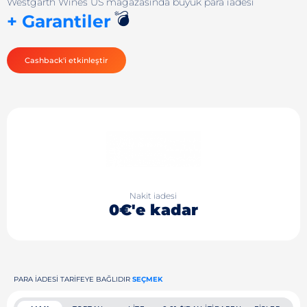
Westgarth Wines US mağazasında büyük para iadesi
💣
+ Garantiler
Cashback'i etkinleştir
Nakit iadesi
0€'e kadar
PARA IADESI TARIFEYE BAĞLIDIR
SEÇMEK