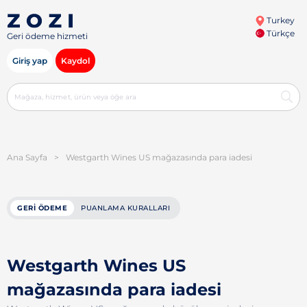
Turkey
Türkçe
Geri ödeme hizmeti
Giriş yap
Kaydol
Ana Sayfa
>
Westgarth Wines US mağazasında para iadesi
GERI ÖDEME
PUANLAMA KURALLARI
Westgarth Wines US
mağazasında para iadesi