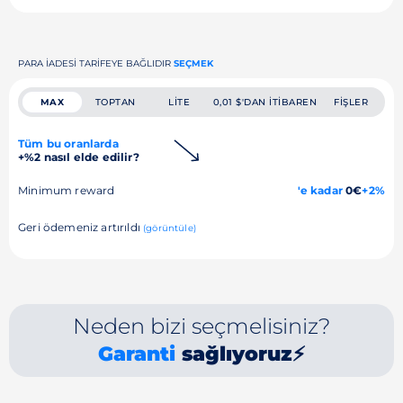
PARA IADESI TARIFEYE BAĞLIDIR
SEÇMEK
MAX
TOPTAN
LITE
0,01 $'DAN ITIBAREN
FIŞLER
Tüm bu oranlarda
+%2 nasıl elde edilir?
Minimum reward
'e kadar
0€
+2%
Geri ödemeniz artırıldı
(görüntüle)
Neden bizi seçmelisiniz?
Garanti
sağlıyoruz⚡