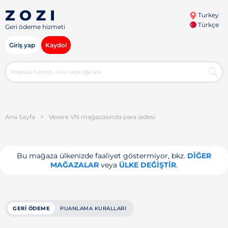
Turkey
Türkçe
Geri ödeme hizmeti
Giriş yap
Kaydol
Ana Sayfa
>
Vexere VN mağazasında para iadesi
Bu mağaza ülkenizde faaliyet göstermiyor, bkz.
DIĞER
MAĞAZALAR
veya
ÜLKE DEĞIŞTIR
.
GERI ÖDEME
PUANLAMA KURALLARI