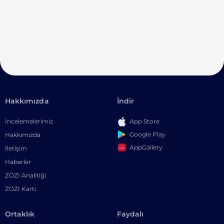
Hakkımızda
İndir
İncelemelerimiz
App Store
Google Play
Hakkımızda
AppGallery
İletişim
Haberler
ZOZI Analitiği
ZOZI Kartı
Ortaklık
Faydalı