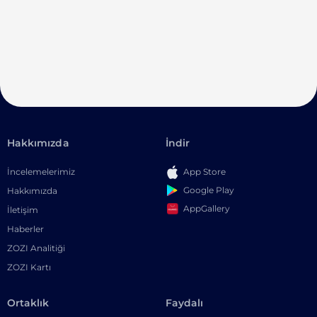
Hakkımızda
İndir
İncelemelerimiz
App Store
Google Play
Hakkımızda
AppGallery
İletişim
Haberler
ZOZI Analitiği
ZOZI Kartı
Ortaklık
Faydalı