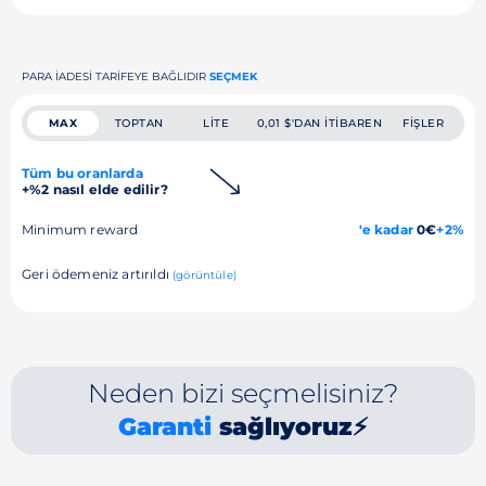
PARA IADESI TARIFEYE BAĞLIDIR
SEÇMEK
MAX
TOPTAN
LITE
0,01 $'DAN ITIBAREN
FIŞLER
Tüm bu oranlarda
+%2 nasıl elde edilir?
Minimum reward
'e kadar
0€
+2%
Geri ödemeniz artırıldı
(görüntüle)
Neden bizi seçmelisiniz?
Garanti
sağlıyoruz⚡