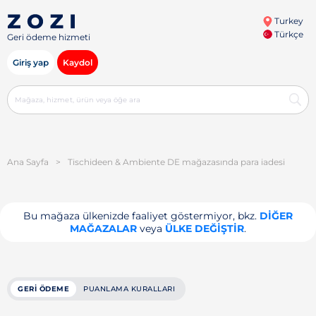
Turkey
Türkçe
Geri ödeme hizmeti
Giriş yap
Kaydol
Ana Sayfa
>
Tischideen & Ambiente DE mağazasında para iadesi
Bu mağaza ülkenizde faaliyet göstermiyor, bkz.
DIĞER
MAĞAZALAR
veya
ÜLKE DEĞIŞTIR
.
GERI ÖDEME
PUANLAMA KURALLARI