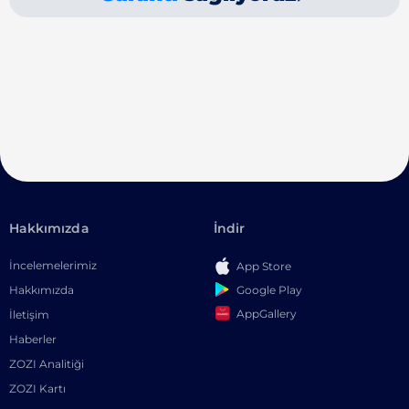
Hakkımızda
İndir
İncelemelerimiz
App Store
Google Play
Hakkımızda
AppGallery
İletişim
Haberler
ZOZI Analitiği
ZOZI Kartı