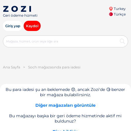
Turkey
Türkçe
Geri ödeme hizmeti
Giriş yap
Kaydol
Ana Sayfa
>
Soch mağazasında para iadesi
Bu para iadesi şu an beklemede 😔, ancak Zozi'de 🧐 benzer
bir mağaza bulabilirsiniz.
Diğer mağazaları görüntüle
Bu mağazayı başka bir geri ödeme hizmetinde aktif mi
buldunuz?