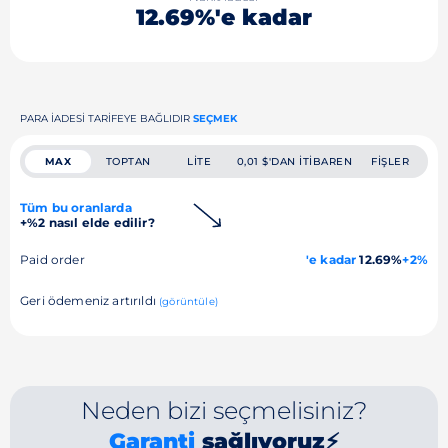
12.69%'e kadar
PARA IADESI TARIFEYE BAĞLIDIR
SEÇMEK
MAX
TOPTAN
LITE
0,01 $'DAN ITIBAREN
FIŞLER
Tüm bu oranlarda
+%2 nasıl elde edilir?
Paid order
'e kadar
12.69%
+2%
Geri ödemeniz artırıldı
(görüntüle)
Neden bizi seçmelisiniz?
Garanti
sağlıyoruz⚡