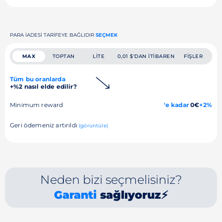
PARA IADESI TARIFEYE BAĞLIDIR
SEÇMEK
MAX
TOPTAN
LITE
0,01 $'DAN ITIBAREN
FIŞLER
Tüm bu oranlarda
+%2 nasıl elde edilir?
Minimum reward
'e kadar
0€
+2%
Geri ödemeniz artırıldı
(görüntüle)
Neden bizi seçmelisiniz?
Garanti
sağlıyoruz⚡