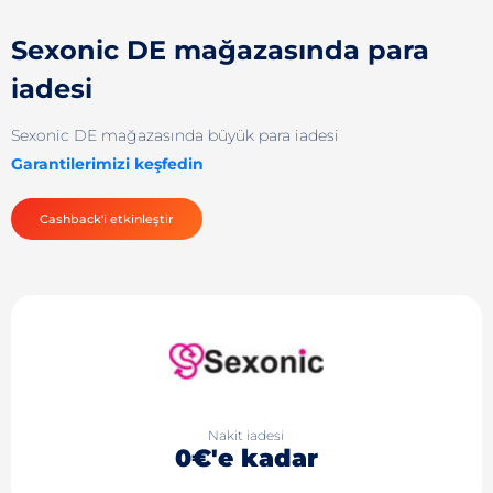
Sexonic DE mağazasında para
iadesi
Sexonic DE mağazasında büyük para iadesi
Garantilerimizi keşfedin
Cashback'i etkinleştir
Nakit iadesi
0€'e kadar