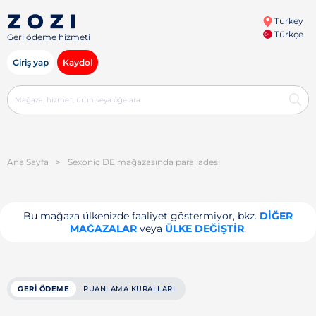
Turkey
Türkçe
Geri ödeme hizmeti
Giriş yap
Kaydol
Ana Sayfa
>
Sexonic DE mağazasında para iadesi
Bu mağaza ülkenizde faaliyet göstermiyor, bkz.
DIĞER
MAĞAZALAR
veya
ÜLKE DEĞIŞTIR
.
GERI ÖDEME
PUANLAMA KURALLARI