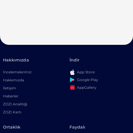
Hakkımızda
İndir
İncelemelerimiz
App Store
Google Play
Hakkımızda
AppGallery
İletişim
Haberler
ZOZI Analitiği
ZOZI Kartı
Ortaklık
Faydalı