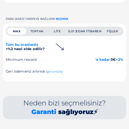
PARA IADESI TARIFEYE BAĞLIDIR
SEÇMEK
MAX
TOPTAN
LITE
0,01 $'DAN ITIBAREN
FIŞLER
Tüm bu oranlarda
+%2 nasıl elde edilir?
Minimum reward
'e kadar
0€
+2%
Geri ödemeniz artırıldı
(görüntüle)
Neden bizi seçmelisiniz?
Garanti
sağlıyoruz⚡