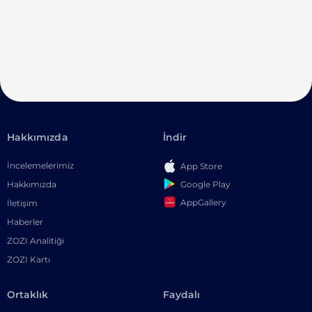
Hakkımızda
İndir
İncelemelerimiz
App Store
Google Play
Hakkımızda
AppGallery
İletişim
Haberler
ZOZI Analitiği
ZOZI Kartı
Ortaklık
Faydalı