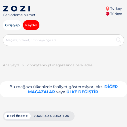
Turkey
Türkçe
Geri ödeme hizmeti
Giriş yap
Kaydol
Ana Sayfa
>
oponytanio.pl mağazasında para iadesi
Bu mağaza ülkenizde faaliyet göstermiyor, bkz.
DIĞER
MAĞAZALAR
veya
ÜLKE DEĞIŞTIR
.
GERI ÖDEME
PUANLAMA KURALLARI