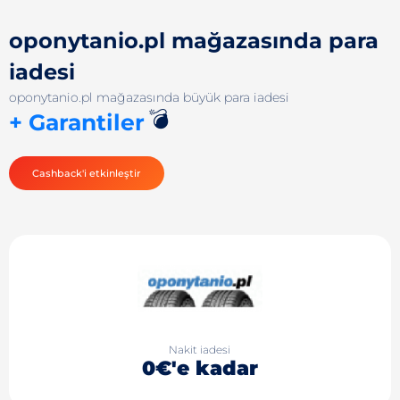
oponytanio.pl mağazasında para
iadesi
oponytanio.pl mağazasında büyük para iadesi
💣
+ Garantiler
Cashback'i etkinleştir
Nakit iadesi
0€'e kadar